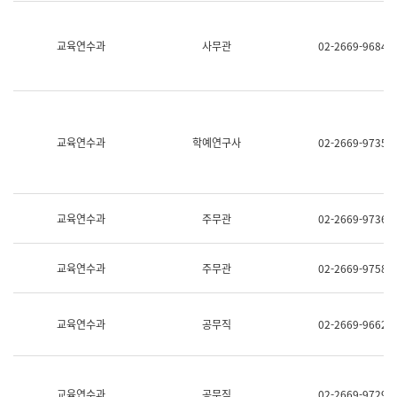
명,
교
직
육
위/
연
교육연수과
사무관
02-2669-9684
직
수
급,
과
전
어
화,
문
담
연
당
구
교육연수과
학예연구사
02-2669-9735
업
실
무)
어
문
연
구
교육연수과
주무관
02-2669-9736
과
어
문
교육연수과
주무관
02-2669-9758
연
구
과
(사
교육연수과
공무직
02-2669-9662
전
팀)
언
어
정
교육연수과
공무직
02-2669-9729