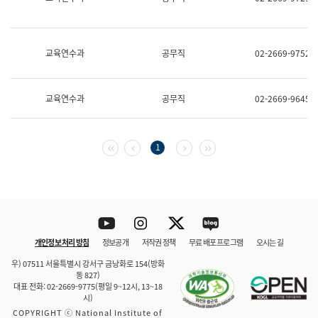
보
과
한
국
교육연수과
공무직
02-2669-9752
어
진
흥
과
교육연수과
공무직
02-2669-9645
수
어
점
자
첫 페이지
이전 페이지
다음 페이지
마지막 페이지
1
진
흥
과
Youtube
Instagram
Twitter
blog
개인정보 처리 방침
정보공개
저작권 정책
무료 배포 프로그램
오시는 길
바로 가기
문체부와 소속기관
우) 07511 서울특별시 강서구 금낭화로 154(방화
동 827)
대표 전화: 02-2669-9775(평일 9~12시, 13~18
시)
COPYRIGHT ⓒ National Institute of