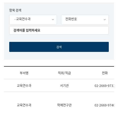
립
국
F
항목 검색
어
o
원
- 교육연수과
전화번호
r
조
m
직
도
국
어
원
원
장
기
획
연
수
부서명
직위/직급
전화
부
기
조
획
교육연수과
서기관
02-2669-9731
직
운
및
영
업
과
무
공
소
공
교육연수과
학예연구관
02-2669-9740
개
언
(부
어
서
과