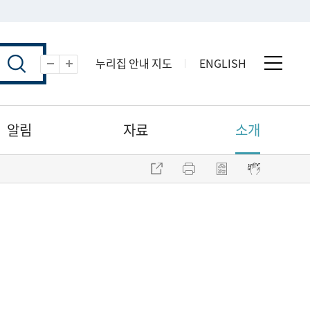
누리집 안내 지도
ENGLISH
전체 
축소
확대
알림
자료
소개
주소 복사
프린트
점자파일 내려받기
점자뷰어 보