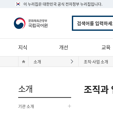
이 누리집은 대한민국 공식 전자정부 누리집입니다.
통
합
검
색
주
지식
개선
교육
메
뉴
현
Home
소개
조직·사업 소개
바로가기
재
위
치:
소개
조직과 
기관 소개