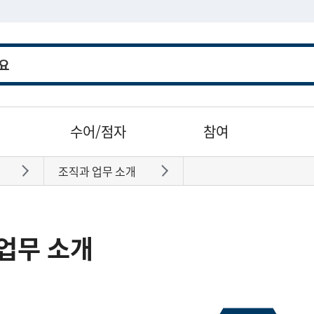
수어/점자
참여
조직과 업무 소개
바로가기
바로가기
업무 소개