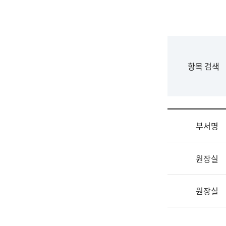
국
립
국
어
원
F
항목 검색
조
o
직
r
도
m
국
어
부서명
원
원
조
장
원장실
직
기
및
획
업
연
원장실
무
수
소
부
개
기