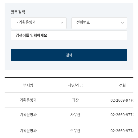
립
국
F
항목 검색
어
o
원
- 기획운영과
전화번호
r
조
m
직
도
국
어
원
원
장
기
획
연
수
부서명
직위/직급
전화
부
기
조
획
기획운영과
과장
02-2669-9770
직
운
및
영
업
과
기획운영과
사무관
02-2669-9772
무
공
소
공
개
언
기획운영과
주무관
02-2669-9774
(부
어
서
과