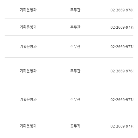
명,
교
직
기획운영과
주무관
02-2669-9780
육
위/
연
직
수
급,
과
기획운영과
주무관
02-2669-9779
전
어
화,
문
담
연
당
기획운영과
주무관
02-2669-9773
구
업
실
무)
어
문
연
기획운영과
주무관
02-2669-9768
구
과
어
문
연
구
기획운영과
주무관
02-2669-9778
과
(사
전
팀)
언
기획운영과
공무직
02-2669-9776
어
정