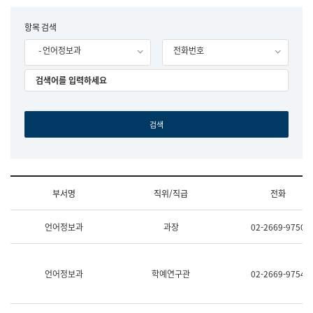
립
국
F
항목 검색
어
o
원
- 언어정보과
전화번호
r
조
m
직
도
국
어
원
원
장
기
획
연
수
부서명
직위/직급
전화
부
기
조
획
언어정보과
과장
02-2669-9750
직
운
및
영
업
과
무
공
언어정보과
학예연구관
02-2669-9754
소
공
개
언
(부
어
서
과