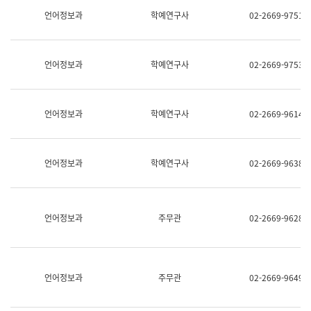
명,
교
언어정보과
학예연구사
02-2669-9751
직
육
위/
연
직
수
급,
과
언어정보과
학예연구사
02-2669-9753
전
어
화,
문
담
연
당
구
언어정보과
학예연구사
02-2669-9614
업
실
무)
어
문
연
언어정보과
학예연구사
02-2669-9638
구
과
어
문
연
언어정보과
주무관
02-2669-9628
구
과
(사
전
팀)
언어정보과
주무관
02-2669-9649
언
어
정