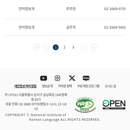
보
과
언어정보과
주무관
02-2669-9759
한
국
어
언어정보과
공무직
02-2669-9650
진
흥
과
수
첫 페이지
이전 페이지
다음 페이지
마지막 페이지
1
2
3
어
점
자
진
흥
과
Youtube
Instagram
Twitter
blog
개인정보 처리 방침
정보공개
저작권 정책
무료 배포 프로그램
오시는 길
바로 가기
문체부와 소속기관
우) 07511 서울특별시 강서구 금낭화로 154(방화
동 827)
대표 전화: 02-2669-9775(평일 9~12시, 13~18
시)
COPYRIGHT ⓒ National Institute of
Korean Language ALL RIGHTS RESERVED.