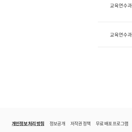
한
교육연수과
국
어
진
흥
교육연수과
과
수
어
점
자
진
흥
과
개인정보 처리 방침
정보공개
저작권 정책
무료 배포 프로그램