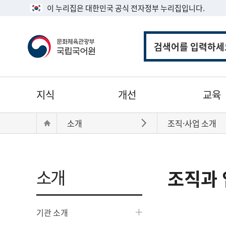
이 누리집은 대한민국 공식 전자정부 누리집입니다.
통
합
검
색
주
지식
개선
교육
메
뉴
현
Home
소개
조직·사업 소개
바로가기
재
위
치:
소개
조직과 
기관 소개