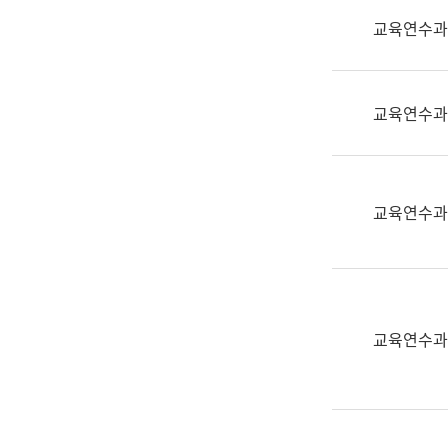
실
교육연수과
어
문
연
구
교육연수과
과
어
문
연
교육연수과
구
과
(사
전
팀)
교육연수과
언
어
정
보
과