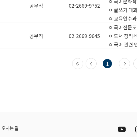
ㅇ 국어문화학
공무직
02-2669-9752
ㅇ 글쓰기 대회
ㅇ 교육연수과
ㅇ 국어전문도
공무직
02-2669-9645
ㅇ 도서 정리·
ㅇ 국어 관련
첫 페이지
이전 페이지
다
1
Yout
오시는 길