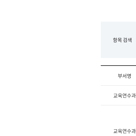
국
립
국
어
원
F
항목 검색
조
o
직
r
도
m
국
어
부서명
원
원
조
장
교육연수과
직
기
및
획
업
연
무
수
소
부
교육연수과
개
기