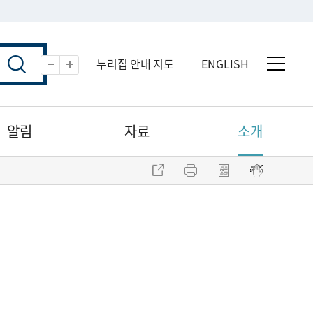
누리집 안내 지도
ENGLISH
전체 
축소
확대
알림
자료
소개
주소 복사
프린트
점자파일 내려받기
점자뷰어 보