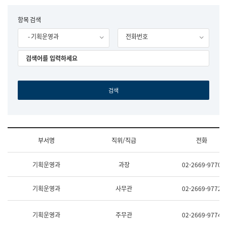
립
국
F
항목 검색
어
o
원
- 기획운영과
전화번호
r
조
m
직
도
국
어
원
원
장
기
획
연
수
부서명
직위/직급
전화
부
기
조
획
기획운영과
과장
02-2669-9770
직
운
및
영
업
과
기획운영과
사무관
02-2669-9772
무
공
소
공
개
언
기획운영과
주무관
02-2669-9774
(부
어
서
과