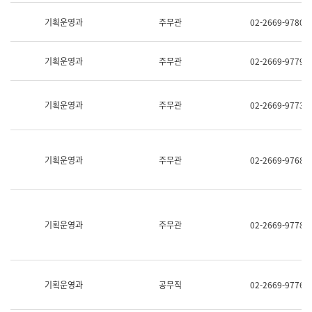
명,
교
직
기획운영과
주무관
02-2669-9780
육
위/
연
직
수
급,
과
기획운영과
주무관
02-2669-9779
전
어
화,
문
담
연
당
기획운영과
주무관
02-2669-9773
구
업
실
무)
어
문
연
기획운영과
주무관
02-2669-9768
구
과
어
문
연
구
기획운영과
주무관
02-2669-9778
과
(사
전
팀)
언
기획운영과
공무직
02-2669-9776
어
정