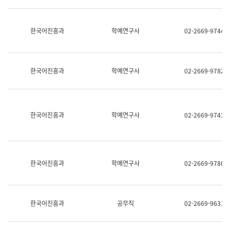
명,
교
직
육
위/
연
한국어진흥과
학예연구사
02-2669-9744
직
수
급,
과
전
어
화,
문
담
연
한국어진흥과
학예연구사
02-2669-9782
당
구
업
실
무)
어
문
연
한국어진흥과
학예연구사
02-2669-9743
구
과
어
문
연
한국어진흥과
학예연구사
02-2669-9786
구
과
(사
전
팀)
한국어진흥과
공무직
02-2669-9631
언
어
정