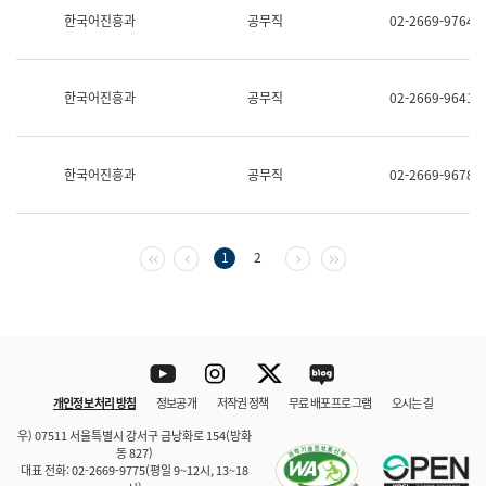
보
한국어진흥과
공무직
02-2669-9764
과
한
국
어
한국어진흥과
공무직
02-2669-9641
진
흥
과
수
한국어진흥과
공무직
02-2669-9678
어
점
자
진
흥
첫 페이지
이전 페이지
다음 페이지
마지막 페이지
1
2
과
Youtube
Instagram
Twitter
blog
개인정보 처리 방침
정보공개
저작권 정책
무료 배포 프로그램
오시는 길
바로 가기
문체부와 소속기관
우) 07511 서울특별시 강서구 금낭화로 154(방화
동 827)
대표 전화: 02-2669-9775(평일 9~12시, 13~18