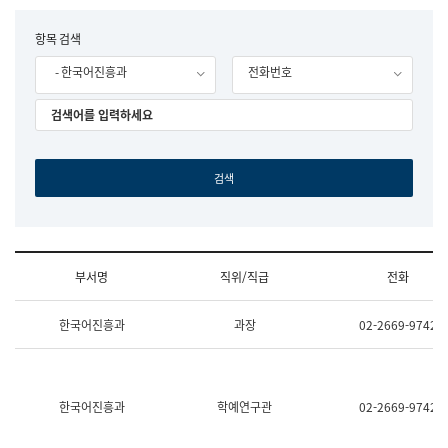
립
국
F
항목 검색
어
o
원
- 한국어진흥과
전화번호
r
조
m
직
도
국
어
원
원
장
기
획
연
수
부서명
직위/직급
전화
부
기
조
획
한국어진흥과
과장
02-2669-9742
직
운
및
영
업
과
무
공
소
공
한국어진흥과
학예연구관
02-2669-9742
개
언
(부
어
서
과