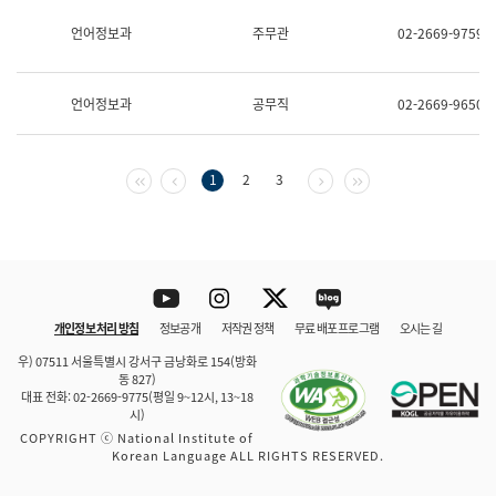
보
과
언어정보과
주무관
02-2669-9759
한
국
어
언어정보과
공무직
02-2669-9650
진
흥
과
수
첫 페이지
이전 페이지
다음 페이지
마지막 페이지
1
2
3
어
점
자
진
흥
과
Youtube
Instagram
Twitter
blog
개인정보 처리 방침
정보공개
저작권 정책
무료 배포 프로그램
오시는 길
바로 가기
문체부와 소속기관
우) 07511 서울특별시 강서구 금낭화로 154(방화
동 827)
대표 전화: 02-2669-9775(평일 9~12시, 13~18
시)
COPYRIGHT ⓒ National Institute of
Korean Language ALL RIGHTS RESERVED.