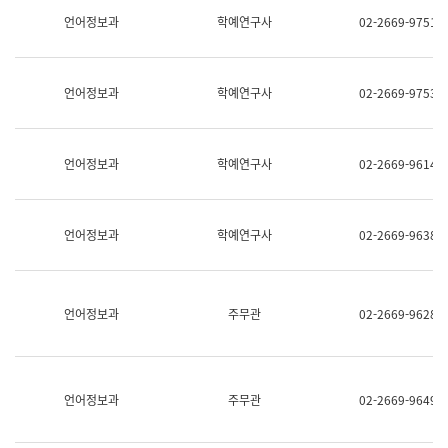
명,
교
언어정보과
학예연구사
02-2669-9751
직
육
위/
연
직
수
급,
과
언어정보과
학예연구사
02-2669-9753
전
어
화,
문
담
연
당
구
언어정보과
학예연구사
02-2669-9614
업
실
무)
어
문
연
언어정보과
학예연구사
02-2669-9638
구
과
어
문
연
언어정보과
주무관
02-2669-9628
구
과
(사
전
팀)
언어정보과
주무관
02-2669-9649
언
어
정