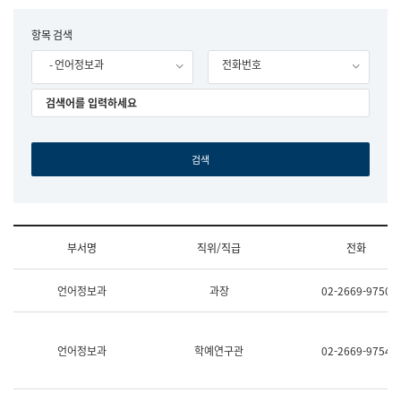
립
국
F
항목 검색
어
o
원
- 언어정보과
전화번호
r
조
m
직
도
국
어
원
원
장
기
획
연
수
부서명
직위/직급
전화
부
기
조
획
언어정보과
과장
02-2669-9750
직
운
및
영
업
과
무
공
언어정보과
학예연구관
02-2669-9754
소
공
개
언
(부
어
서
과