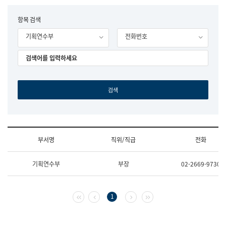
립
국
F
항목 검색
어
o
원
기획연수부
전화번호
r
조
m
직
도
국
어
원
원
장
기
획
연
수
부서명
직위/직급
전화
부
기
조
획
기획연수부
부장
02-2669-9730
직
운
및
영
업
과
무
공
첫 페이지
이전 페이지
다음 페이지
마지막 페이지
1
소
공
개
언
(부
어
서
과