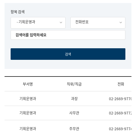
립
국
F
항목 검색
어
o
원
- 기획운영과
전화번호
r
조
m
직
도
국
어
원
원
장
기
획
연
수
부서명
직위/직급
전화
부
기
조
획
기획운영과
과장
02-2669-9770
직
운
및
영
업
과
기획운영과
사무관
02-2669-9772
무
공
소
공
개
언
기획운영과
주무관
02-2669-9774
(부
어
서
과