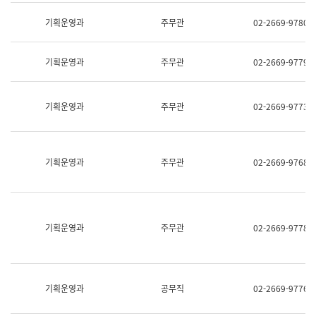
명,
교
직
기획운영과
주무관
02-2669-9780
육
위/
연
직
수
급,
과
기획운영과
주무관
02-2669-9779
전
어
화,
문
담
연
당
기획운영과
주무관
02-2669-9773
구
업
실
무)
어
문
연
기획운영과
주무관
02-2669-9768
구
과
어
문
연
구
기획운영과
주무관
02-2669-9778
과
(사
전
팀)
언
기획운영과
공무직
02-2669-9776
어
정