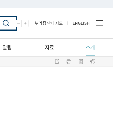
누리집 안내 지도
ENGLISH
전체 
축소
확대
알림
자료
소개
주소 복사
프린트
점자파일 내려받기
점자뷰어 보