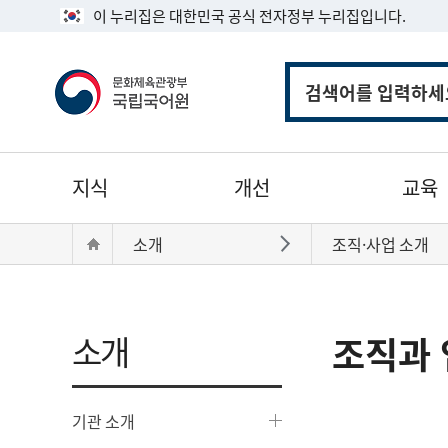
이 누리집은 대한민국 공식 전자정부 누리집입니다.
통
합
검
색
주
지식
개선
교육
메
뉴
현
Home
소개
조직·사업 소개
바로가기
재
위
치:
소개
조직과 
기관 소개