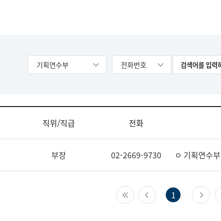
기획연수부
전화번호
직위/직급
전화
부장
02-2669-9730
ㅇ 기획연수부
첫 페이지
이전 페이지
다
1