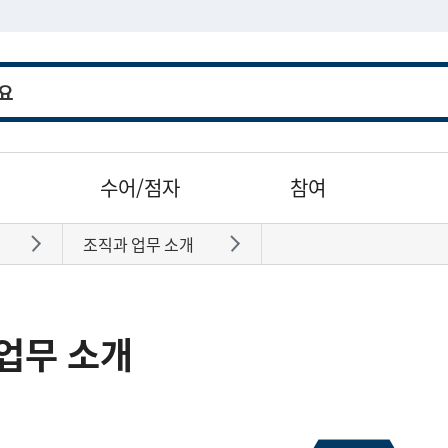
수어/점자
참여
조직과 업무 소개
바로가기
바로가기
업무 소개