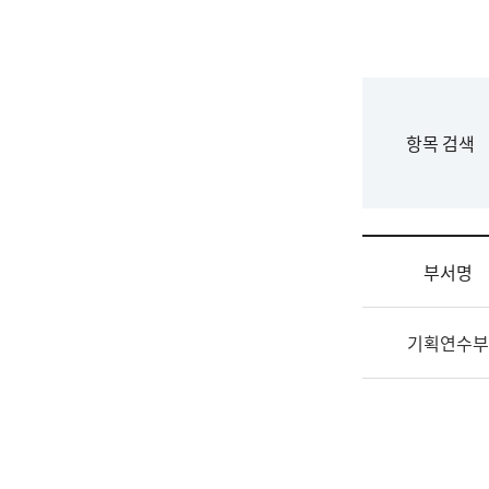
국
립
국
어
원
F
항목 검색
조
o
직
r
도
m
국
어
부서명
원
원
조
장
기획연수부
직
기
및
획
업
연
무
수
소
부
개
기