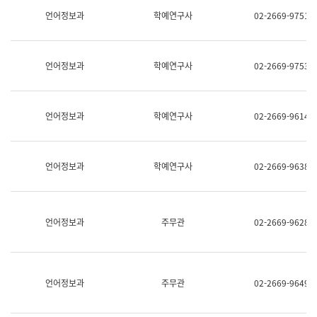
명,
교
언어정보과
학예연구사
02-2669-9751
직
육
위/
연
직
수
급,
과
언어정보과
학예연구사
02-2669-9753
전
어
화,
문
담
연
당
구
언어정보과
학예연구사
02-2669-9614
업
실
무)
어
문
연
언어정보과
학예연구사
02-2669-9638
구
과
어
문
연
언어정보과
주무관
02-2669-9628
구
과
(사
전
팀)
언어정보과
주무관
02-2669-9649
언
어
정