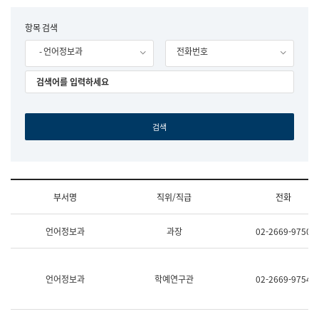
립
국
F
항목 검색
어
o
원
- 언어정보과
전화번호
r
조
m
직
도
국
어
원
원
장
기
획
연
수
부서명
직위/직급
전화
부
기
조
획
언어정보과
과장
02-2669-9750
직
운
및
영
업
과
무
공
언어정보과
학예연구관
02-2669-9754
소
공
개
언
(부
어
서
과