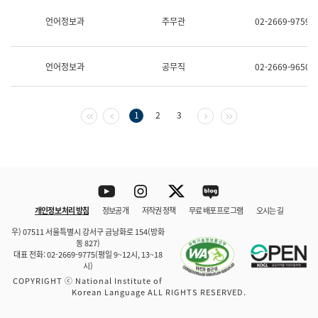
보
과
언어정보과
주무관
02-2669-9759
한
국
어
언어정보과
공무직
02-2669-9650
진
흥
과
수
첫 페이지
이전 페이지
다음 페이지
마지막 페이지
1
2
3
어
점
자
진
흥
과
Youtube
Instagram
Twitter
blog
개인정보 처리 방침
정보공개
저작권 정책
무료 배포 프로그램
오시는 길
바로 가기
문체부와 소속기관
우) 07511 서울특별시 강서구 금낭화로 154(방화
동 827)
대표 전화: 02-2669-9775(평일 9~12시, 13~18
시)
COPYRIGHT ⓒ National Institute of
Korean Language ALL RIGHTS RESERVED.