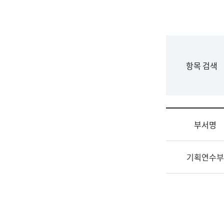
국
립
국
어
원
F
항목 검색
조
o
직
r
도
m
국
어
부서명
원
원
조
장
기획연수부
직
기
및
획
업
연
무
수
소
부
개
기