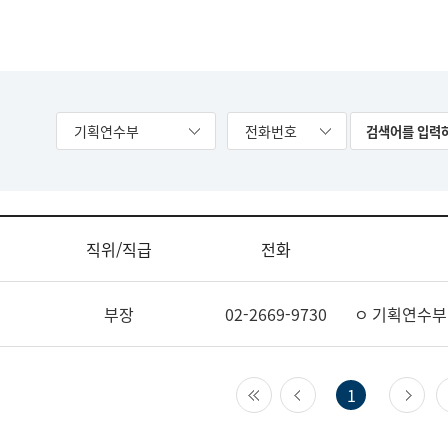
기획연수부
전화번호
직위/직급
전화
부장
02-2669-9730
ㅇ 기획연수부
첫 페이지
이전 페이지
다
1