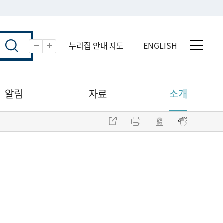
누리집 안내 지도
ENGLISH
전체 
축소
확대
알림
자료
소개
주소 복사
프린트
점자파일 내려받기
점자뷰어 보