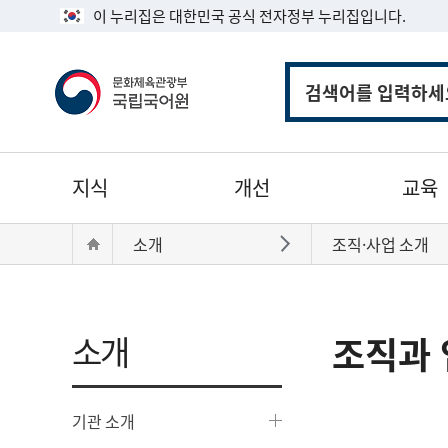
이 누리집은 대한민국 공식 전자정부 누리집입니다.
통
합
검
색
주
지식
개선
교육
메
뉴
현
Home
소개
조직·사업 소개
바로가기
재
위
치:
소개
조직과 
기관 소개