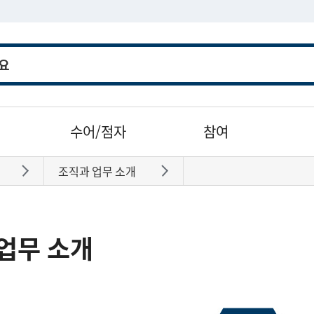
수어/점자
참여
조직과 업무 소개
바로가기
바로가기
업무 소개