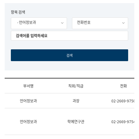
립
국
F
항목 검색
어
o
원
- 언어정보과
전화번호
r
조
m
직
도
국
어
원
원
장
기
획
연
수
부서명
직위/직급
전화
부
기
조
획
언어정보과
과장
02-2669-9750
직
운
및
영
업
과
무
공
언어정보과
학예연구관
02-2669-9754
소
공
개
언
(부
어
서
과