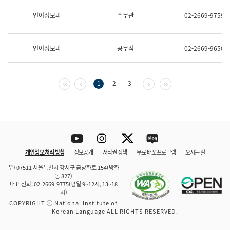
보
과
언어정보과
주무관
02-2669-9759
한
국
어
언어정보과
공무직
02-2669-9650
진
흥
과
수
첫 페이지
이전 페이지
다음 페이지
마지막 페이지
1
2
3
어
점
자
진
흥
과
Youtube
Instagram
Twitter
blog
개인정보 처리 방침
정보공개
저작권 정책
무료 배포 프로그램
오시는 길
바로 가기
문체부와 소속기관
우) 07511 서울특별시 강서구 금낭화로 154(방화
동 827)
대표 전화: 02-2669-9775(평일 9~12시, 13~18
시)
COPYRIGHT ⓒ National Institute of
Korean Language ALL RIGHTS RESERVED.