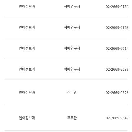
명,
교
언어정보과
학예연구사
02-2669-9751
직
육
위/
연
직
수
급,
과
언어정보과
학예연구사
02-2669-9753
전
어
화,
문
담
연
당
구
언어정보과
학예연구사
02-2669-9614
업
실
무)
어
문
연
언어정보과
학예연구사
02-2669-9638
구
과
어
문
연
언어정보과
주무관
02-2669-9628
구
과
(사
전
팀)
언어정보과
주무관
02-2669-9649
언
어
정