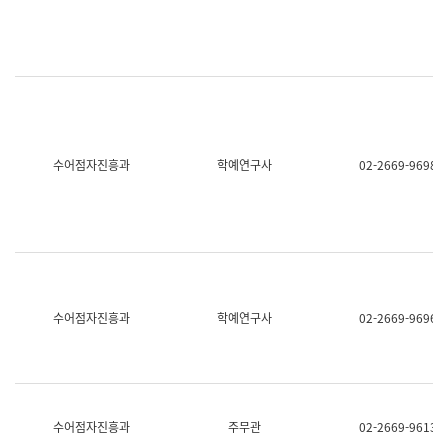
명,
교
직
육
위/
연
직
수
급,
과
전
어
화,
문
담
연
당
구
수어점자진흥과
학예연구사
02-2669-9698
업
실
무)
어
문
연
구
과
어
문
연
수어점자진흥과
학예연구사
02-2669-9696
구
과
(사
전
팀)
언
어
수어점자진흥과
주무관
02-2669-9613
정