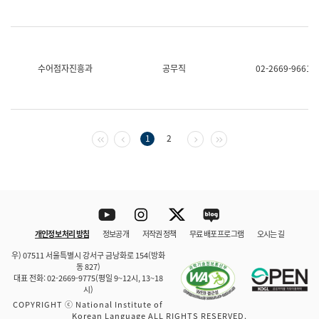
수어점자진흥과
공무직
02-2669-9661
첫 페이지
이전 페이지
다음 페이지
마지막 페이지
1
2
Youtube
Instagram
Twitter
blog
개인정보 처리 방침
정보공개
저작권 정책
무료 배포 프로그램
오시는 길
바로 가기
문체부와 소속기관
우) 07511 서울특별시 강서구 금낭화로 154(방화
동 827)
대표 전화: 02-2669-9775(평일 9~12시, 13~18
시)
COPYRIGHT ⓒ National Institute of
Korean Language ALL RIGHTS RESERVED.