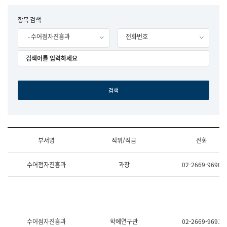
립
국
F
항목 검색
어
o
원
- 수어점자진흥과
전화번호
r
조
m
직
도
국
어
원
원
장
기
획
연
수
부서명
직위/직급
전화
부
기
조
획
수어점자진흥과
과장
02-2669-9690
직
운
및
영
업
과
무
공
소
공
개
언
(부
어
수어점자진흥과
학예연구관
02-2669-9691
서
과