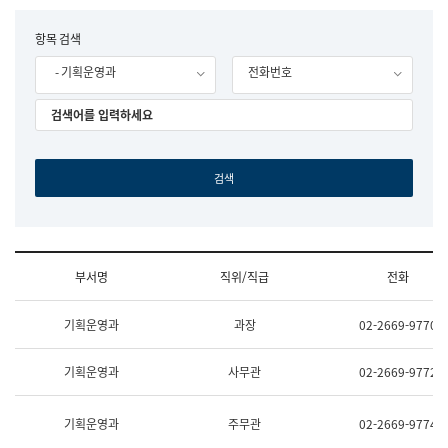
립
국
F
항목 검색
어
o
원
- 기획운영과
전화번호
r
조
m
직
도
국
어
원
원
장
기
획
연
수
부서명
직위/직급
전화
부
기
조
획
기획운영과
과장
02-2669-9770
직
운
및
영
업
과
기획운영과
사무관
02-2669-9772
무
공
소
공
개
언
기획운영과
주무관
02-2669-9774
(부
어
서
과