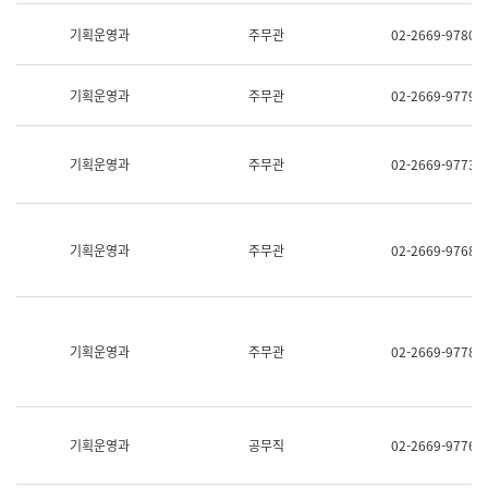
명,
교
직
기획운영과
주무관
02-2669-9780
육
위/
연
직
수
급,
과
기획운영과
주무관
02-2669-9779
전
어
화,
문
담
연
당
기획운영과
주무관
02-2669-9773
구
업
실
무)
어
문
연
기획운영과
주무관
02-2669-9768
구
과
어
문
연
구
기획운영과
주무관
02-2669-9778
과
(사
전
팀)
언
기획운영과
공무직
02-2669-9776
어
정