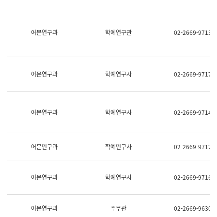
명,
교
직
육
위/
연
직
어문연구과
학예연구관
02-2669-9713
수
급,
과
전
어
화,
문
담
연
당
구
어문연구과
학예연구사
02-2669-9717
업
실
무)
어
문
연
어문연구과
학예연구사
02-2669-9714
구
과
어
문
어문연구과
학예연구사
02-2669-9712
연
구
과
(사
어문연구과
학예연구사
02-2669-9716
전
팀)
언
어
어문연구과
주무관
02-2669-9630
정