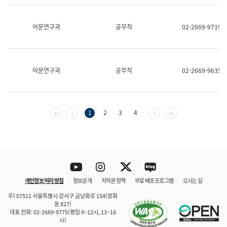
보
과
한
어문연구과
공무직
02-2669-9719
국
어
진
흥
과
어문연구과
공무직
02-2669-9635
수
어
점
자
진
첫 페이지
이전 페이지
다음 페이지
마지막 페이지
1
2
3
4
흥
과
Youtube
Instagram
Twitter
blog
개인정보 처리 방침
정보공개
저작권 정책
무료 배포 프로그램
오시는 길
바로 가기
문체부와 소속기관
우) 07511 서울특별시 강서구 금낭화로 154(방화
동 827)
대표 전화: 02-2669-9775(평일 9~12시, 13~18
시)