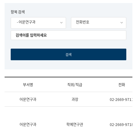
립
국
F
항목 검색
어
o
원
- 어문연구과
전화번호
r
조
m
직
도
국
어
원
원
장
기
획
연
수
부서명
직위/직급
전화
부
기
조
획
어문연구과
과장
02-2669-9711
직
운
및
영
업
과
무
공
소
공
어문연구과
학예연구관
02-2669-9718
개
언
(부
어
서
과