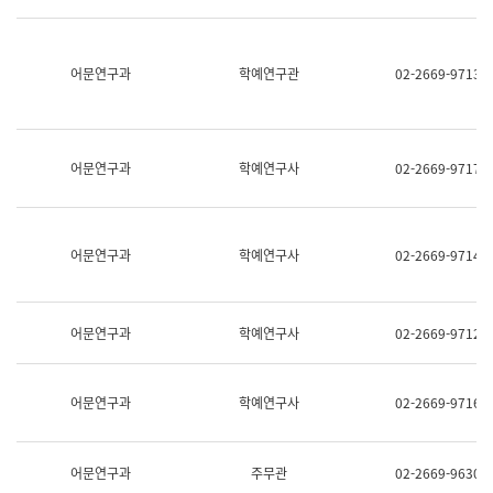
명,
교
직
육
위/
연
직
어문연구과
학예연구관
02-2669-9713
수
급,
과
전
어
화,
문
담
연
당
구
어문연구과
학예연구사
02-2669-9717
업
실
무)
어
문
연
어문연구과
학예연구사
02-2669-9714
구
과
어
문
어문연구과
학예연구사
02-2669-9712
연
구
과
(사
어문연구과
학예연구사
02-2669-9716
전
팀)
언
어
어문연구과
주무관
02-2669-9630
정