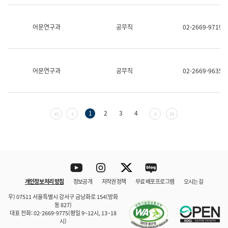
보
과
한
어문연구과
공무직
02-2669-9719
국
어
진
흥
과
어문연구과
공무직
02-2669-9635
수
어
점
자
진
첫 페이지
이전 페이지
다음 페이지
마지막 페이지
1
2
3
4
흥
과
Youtube
Instagram
Twitter
blog
개인정보 처리 방침
정보공개
저작권 정책
무료 배포 프로그램
오시는 길
바로 가기
문체부와 소속기관
우) 07511 서울특별시 강서구 금낭화로 154(방화
동 827)
대표 전화: 02-2669-9775(평일 9~12시, 13~18
시)