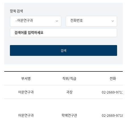
립
국
F
항목 검색
어
o
원
- 어문연구과
전화번호
r
조
m
직
도
국
어
원
원
장
기
획
연
수
부서명
직위/직급
전화
부
기
조
획
어문연구과
과장
02-2669-9711
직
운
및
영
업
과
무
공
소
공
어문연구과
학예연구관
02-2669-9718
개
언
(부
어
서
과