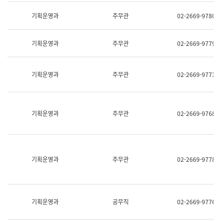
명,
교
직
기획운영과
주무관
02-2669-9780
육
위/
연
직
수
급,
과
기획운영과
주무관
02-2669-9779
전
어
화,
문
담
연
당
기획운영과
주무관
02-2669-9773
구
업
실
무)
어
문
연
기획운영과
주무관
02-2669-9768
구
과
어
문
연
구
기획운영과
주무관
02-2669-9778
과
(사
전
팀)
언
기획운영과
공무직
02-2669-9776
어
정