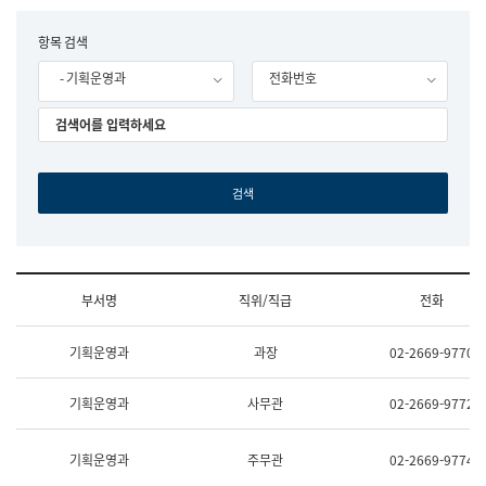
립
국
F
항목 검색
어
o
원
- 기획운영과
전화번호
r
조
m
직
도
국
어
원
원
장
기
획
연
수
부서명
직위/직급
전화
부
기
조
획
기획운영과
과장
02-2669-9770
직
운
및
영
업
과
기획운영과
사무관
02-2669-9772
무
공
소
공
개
언
기획운영과
주무관
02-2669-9774
(부
어
서
과