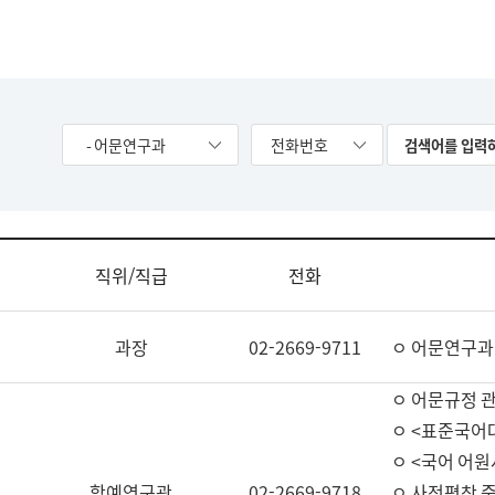
- 어문연구과
전화번호
직위/직급
전화
과장
02-2669-9711
ㅇ 어문연구과
ㅇ 어문규정 
ㅇ <표준국어
ㅇ <국어 어원
학예연구관
02-2669-9718
ㅇ 사전편찬 