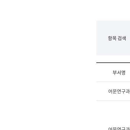
국
립
국
어
원
F
항목 검색
조
o
직
r
도
m
국
어
부서명
원
원
조
장
어문연구과
직
기
및
획
업
연
무
수
소
부
개
기
어문연구과