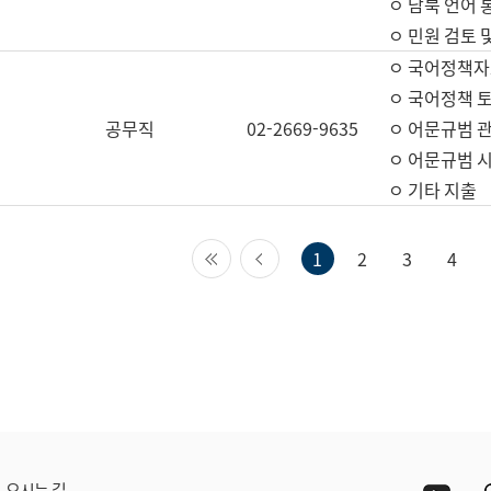
ㅇ 남북 언어 
ㅇ 민원 검토 
ㅇ 국어정책자
ㅇ 국어정책 
공무직
02-2669-9635
ㅇ 어문규범 
ㅇ 어문규범 
ㅇ 기타 지출
첫 페이지
이전 페이지
1
2
3
4
Yout
오시는 길