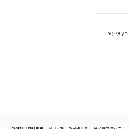
한
국
어
진
흥
어문연구과
과
수
어
점
자
진
흥
과
개인정보 처리 방침
정보공개
저작권 정책
무료 배포 프로그램