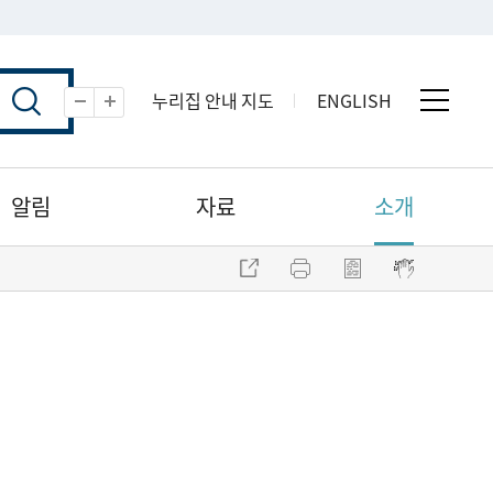
누리집 안내 지도
ENGLISH
전체 
축소
확대
알림
자료
소개
주소 복사
프린트
점자파일 내려받기
점자뷰어 보