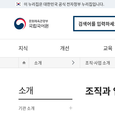
이 누리집은 대한민국 공식 전자정부 누리집입니다.
통
합
검
색
주
지식
개선
교육
메
뉴
현
Home
소개
조직·사업 소개
바로가기
재
위
치:
소개
조직과 
기관 소개