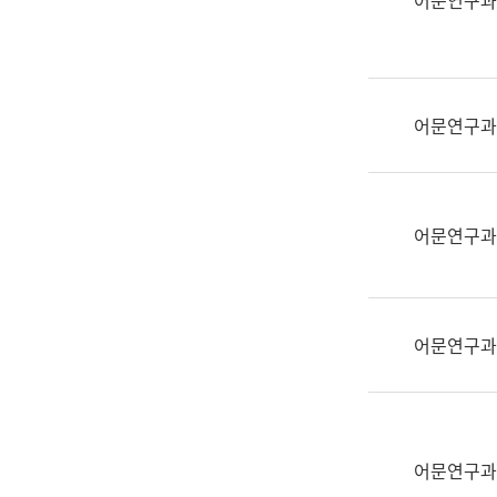
어문연구과
실
어
문
연
구
어문연구과
과
어
문
연
어문연구과
구
과
(사
전
어문연구과
팀)
언
어
정
보
어문연구과
과