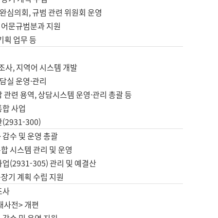
완심의회, 규범 관련 위원회 운영
 어문규범분과 지원
 기획 업무 등
업
 조사, 지역어 시스템 개발
담실 운영·관리
 관련 용역, 상담시스템 운영·관리 총괄 등
통합 사업
2931-300)
 감수 및 운영 총괄
합 시스템 관리 및 운영
업(2931-305) 관리 및 예결산
중장기 계획 수립 지원
조사
대사전> 개편