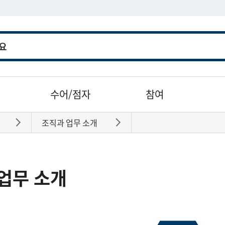
수어/점자
참여
조직과 업무 소개
바로가기
바로가기
업무 소개