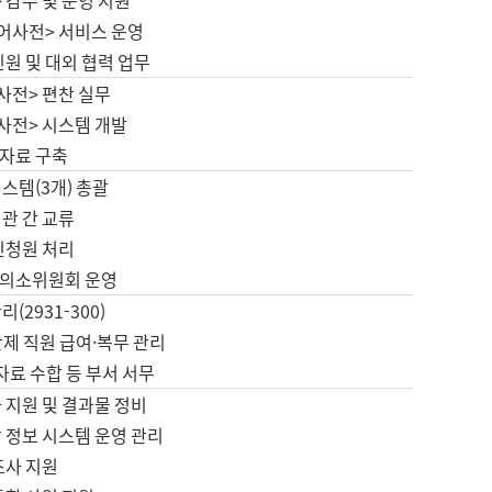
 감수 및 운영 지원
국어사전> 서비스 운영
민원 및 대외 협력 업무
사전> 편찬 실무
사전> 시스템 개발
자료 구축
스템(3개) 총괄
관 간 교류
민청원 처리
의소위원회 운영
(2931-300)
제 직원 급여·복무 관리
 자료 수합 등 부서 서무
 지원 및 결과물 정비
 정보 시스템 운영 관리
조사 지원