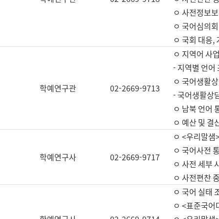
ㅇ 사전정보보
ㅇ 국어심의회
ㅇ 국회 대응,
ㅇ 지역어 사
- 지역별 언어
ㅇ 국어생활상
학예연구관
02-2669-9713
- 국어생활상담
ㅇ 남북 언어 
ㅇ 예산 및 결산(
ㅇ <우리말샘>
ㅇ 국어사전 통
학예연구사
02-2669-9717
ㅇ 사전 세부 사
ㅇ 사전편찬 
ㅇ 국어 실태 
ㅇ <표준국어