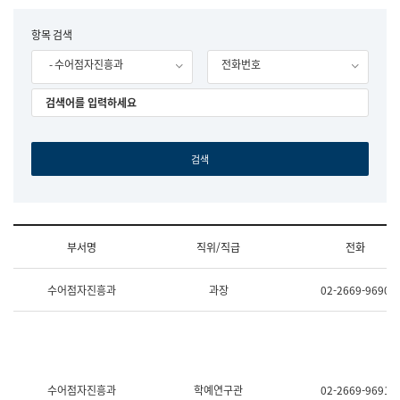
립
국
F
항목 검색
어
o
원
- 수어점자진흥과
전화번호
r
조
m
직
도
국
어
원
원
장
기
획
연
수
부서명
직위/직급
전화
부
기
조
획
수어점자진흥과
과장
02-2669-9690
직
운
및
영
업
과
무
공
소
공
개
언
(부
어
수어점자진흥과
학예연구관
02-2669-9691
서
과