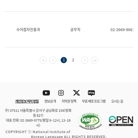
수어점자진흥과
공무직
02-2669-9661
첫 페이지
이전 페이지
다음 페이지
마지막 페이지
1
2
Youtube
Instagram
Twitter
blog
개인정보 처리 방침
정보공개
저작권 정책
무료 배포 프로그램
오시는 길
바로 가기
문체부와 소속기관
우) 07511 서울특별시 강서구 금낭화로 154(방화
동 827)
대표 전화: 02-2669-9775(평일 9~12시, 13~18
시)
COPYRIGHT ⓒ National Institute of
Korean Language ALL RIGHTS RESERVED.