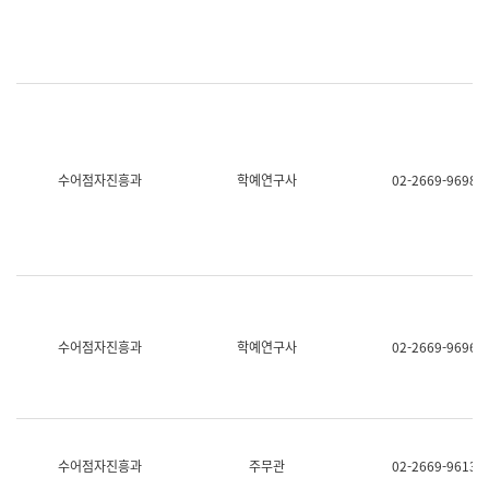
명,
교
직
육
위/
연
직
수
급,
과
전
어
화,
문
담
연
당
구
수어점자진흥과
학예연구사
02-2669-9698
업
실
무)
어
문
연
구
과
어
문
연
수어점자진흥과
학예연구사
02-2669-9696
구
과
(사
전
팀)
언
어
수어점자진흥과
주무관
02-2669-9613
정