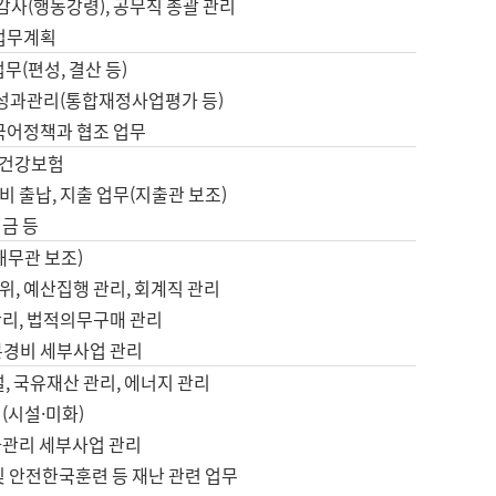
 감사(행동강령), 공무직 총괄 관리
 업무계획
업무(편성, 결산 등)
, 성과관리(통합재정사업평가 등)
 국어정책과 협조 업무
, 건강보험
 출납, 지출 업무(지출관 보조)
금 등
재무관 보조)
, 예산집행 관리, 회계직 관리
관리, 법적의무구매 관리
본경비 세부사업 관리
설, 국유재산 관리, 에너지 관리
(시설·미화)
사관리 세부사업 관리
및 안전한국훈련 등 재난 관련 업무