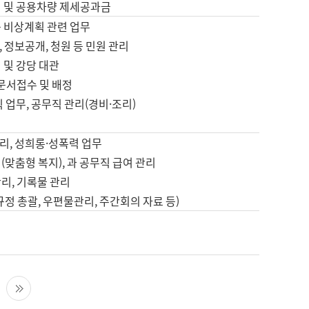
영 및 공용차량 제세공과금
등 비상계획 관련 업무
 정보공개, 청원 등 민원 관리
 및 강당 대관
 문서접수 및 배정
직 업무, 공무직 관리(경비·조리)
영
리, 성희롱·성폭력 업무
(맞춤형 복지), 과 공무직 급여 관리
리, 기록물 관리
규정 총괄, 우편물관리, 주간회의 자료 등)
영
다음 페이지
마지막 페이지