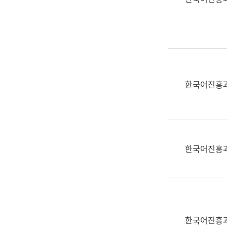
(부
획
서
운
명,
영
직
과
위/
공
직
공
급,
언
한국어진흥
전
어
화,
과
담
교
당
육
업
연
한국어진흥
무)
수
과
어
문
연
구
한국어진흥