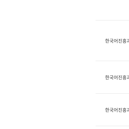
실
어
문
연
구
과
한국어진흥
어
문
연
구
과
한국어진흥
(사
전
팀)
언
어
한국어진흥
정
보
과