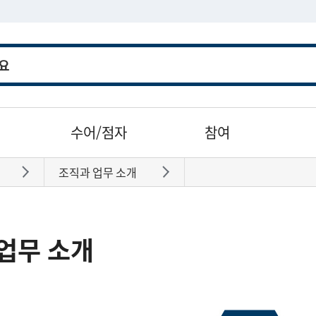
수어/점자
참여
조직과 업무 소개
바로가기
바로가기
업무 소개