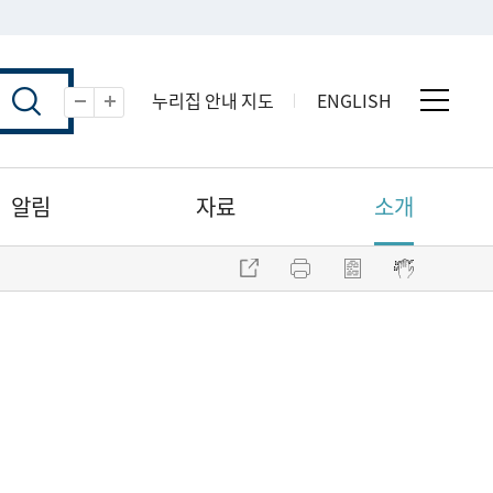
누리집 안내 지도
ENGLISH
전체 
축소
확대
알림
자료
소개
주소 복사
프린트
점자파일 내려받기
점자뷰어 보