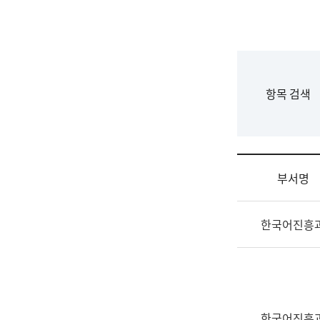
국
립
국
어
원
F
항목 검색
조
o
직
r
도
m
국
어
부서명
원
원
조
장
한국어진흥
직
기
및
획
업
연
무
수
소
부
개
기
한국어진흥