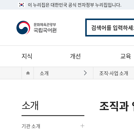
이 누리집은 대한민국 공식 전자정부 누리집입니다.
통
합
검
색
주
지식
개선
교육
메
뉴
현
Home
소개
조직·사업 소개
바로가기
재
위
치:
소개
조직과 
기관 소개