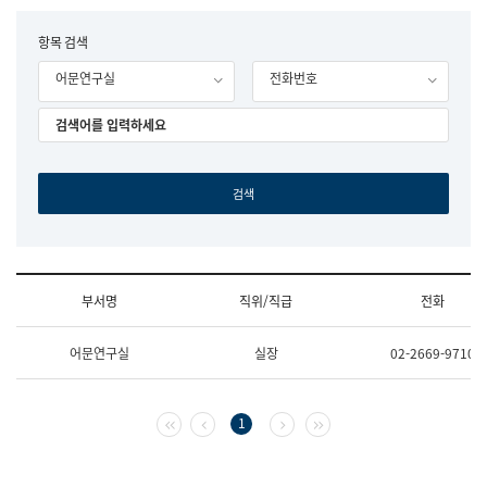
립
국
F
항목 검색
어
o
원
어문연구실
전화번호
r
조
m
직
도
국
어
원
원
장
기
획
연
수
부서명
직위/직급
전화
부
기
조
획
어문연구실
실장
02-2669-9710
직
운
및
영
업
과
무
공
첫 페이지
이전 페이지
다음 페이지
마지막 페이지
1
소
공
개
언
(부
어
서
과