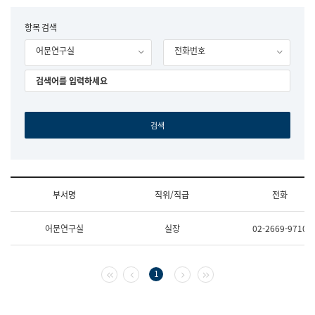
립
국
F
항목 검색
어
o
원
어문연구실
전화번호
r
조
m
직
도
국
어
원
원
장
기
획
연
수
부서명
직위/직급
전화
부
기
조
획
어문연구실
실장
02-2669-9710
직
운
및
영
업
과
무
공
첫 페이지
이전 페이지
다음 페이지
마지막 페이지
1
소
공
개
언
(부
어
서
과