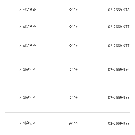
명,
교
직
기획운영과
주무관
02-2669-9780
육
위/
연
직
수
급,
과
기획운영과
주무관
02-2669-9779
전
어
화,
문
담
연
당
기획운영과
주무관
02-2669-9773
구
업
실
무)
어
문
연
기획운영과
주무관
02-2669-9768
구
과
어
문
연
구
기획운영과
주무관
02-2669-9778
과
(사
전
팀)
언
기획운영과
공무직
02-2669-9776
어
정