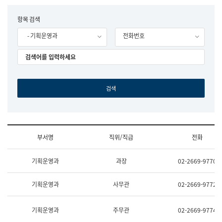
립
국
F
항목 검색
어
o
원
- 기획운영과
전화번호
r
조
m
직
도
국
어
원
원
장
기
획
연
수
부서명
직위/직급
전화
부
기
조
획
기획운영과
과장
02-2669-9770
직
운
및
영
업
과
기획운영과
사무관
02-2669-9772
무
공
소
공
개
언
기획운영과
주무관
02-2669-9774
(부
어
서
과