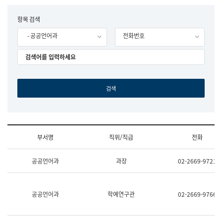
립
국
F
항목 검색
어
o
원
- 공공언어과
전화번호
r
조
m
직
도
국
어
원
원
장
기
획
연
수
부서명
직위/직급
전화
부
기
조
획
공공언어과
과장
02-2669-9721
직
운
및
영
업
과
무
공
공공언어과
학예연구관
02-2669-9766
소
공
개
언
(부
어
서
과