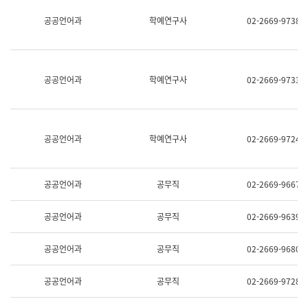
명,
교
공공언어과
학예연구사
02-2669-9738
직
육
위/
연
직
수
급,
과
전
어
공공언어과
학예연구사
02-2669-9733
화,
문
담
연
당
구
업
실
무)
어
공공언어과
학예연구사
02-2669-9724
문
연
구
과
공공언어과
공무직
02-2669-9667
어
문
연
공공언어과
공무직
02-2669-9639
구
과
(사
공공언어과
공무직
02-2669-9680
전
팀)
언
공공언어과
공무직
02-2669-9728
어
정