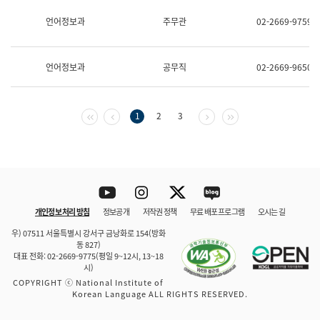
보
과
언어정보과
주무관
02-2669-9759
한
국
어
언어정보과
공무직
02-2669-9650
진
흥
과
수
첫 페이지
이전 페이지
다음 페이지
마지막 페이지
1
2
3
어
점
자
진
흥
과
Youtube
Instagram
Twitter
blog
개인정보 처리 방침
정보공개
저작권 정책
무료 배포 프로그램
오시는 길
바로 가기
문체부와 소속기관
우) 07511 서울특별시 강서구 금낭화로 154(방화
동 827)
대표 전화: 02-2669-9775(평일 9~12시, 13~18
시)
COPYRIGHT ⓒ National Institute of
Korean Language ALL RIGHTS RESERVED.