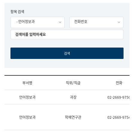
립
국
F
항목 검색
어
o
원
- 언어정보과
전화번호
r
조
m
직
도
국
어
원
원
장
기
획
연
수
부서명
직위/직급
전화
부
기
조
획
언어정보과
과장
02-2669-9750
직
운
및
영
업
과
무
공
언어정보과
학예연구관
02-2669-9754
소
공
개
언
(부
어
서
과