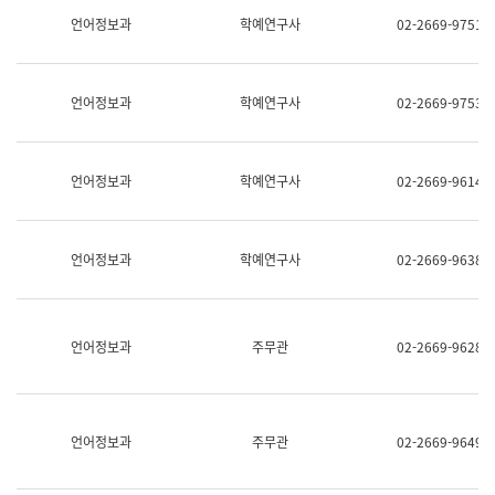
명,
교
언어정보과
학예연구사
02-2669-9751
직
육
위/
연
직
수
급,
과
언어정보과
학예연구사
02-2669-9753
전
어
화,
문
담
연
당
구
언어정보과
학예연구사
02-2669-9614
업
실
무)
어
문
연
언어정보과
학예연구사
02-2669-9638
구
과
어
문
연
언어정보과
주무관
02-2669-9628
구
과
(사
전
팀)
언어정보과
주무관
02-2669-9649
언
어
정