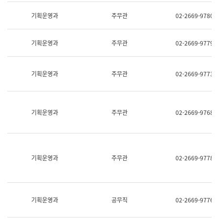
명,
교
직
기획운영과
주무관
02-2669-9780
육
위/
연
직
수
급,
과
기획운영과
주무관
02-2669-9779
전
어
화,
문
담
연
당
기획운영과
주무관
02-2669-9773
구
업
실
무)
어
문
연
기획운영과
주무관
02-2669-9768
구
과
어
문
연
구
기획운영과
주무관
02-2669-9778
과
(사
전
팀)
언
기획운영과
공무직
02-2669-9776
어
정