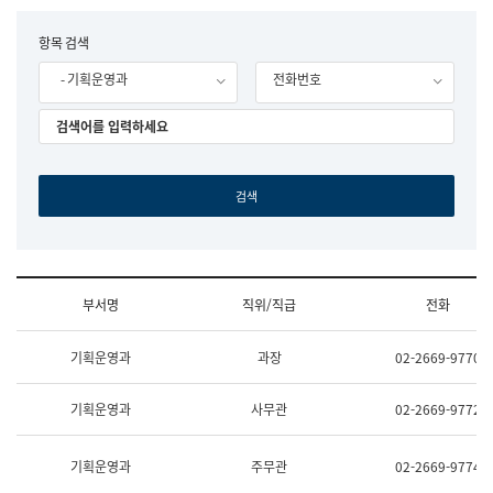
립
국
F
항목 검색
어
o
원
- 기획운영과
전화번호
r
조
m
직
도
국
어
원
원
장
기
획
연
수
부서명
직위/직급
전화
부
기
조
획
기획운영과
과장
02-2669-9770
직
운
및
영
업
과
기획운영과
사무관
02-2669-9772
무
공
소
공
개
언
기획운영과
주무관
02-2669-9774
(부
어
서
과