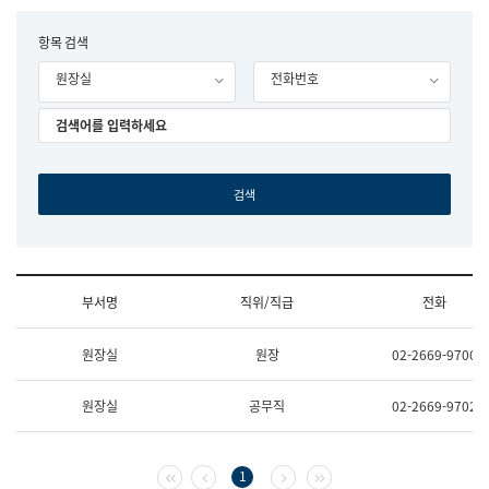
립
국
F
항목 검색
어
o
원
원장실
전화번호
r
조
m
직
도
국
어
원
원
장
기
획
연
수
부서명
직위/직급
전화
부
기
조
획
원장실
원장
02-2669-9700
직
운
및
영
업
과
원장실
공무직
02-2669-9702
무
공
소
공
개
언
(부
어
첫 페이지
이전 페이지
다음 페이지
마지막 페이지
1
서
과