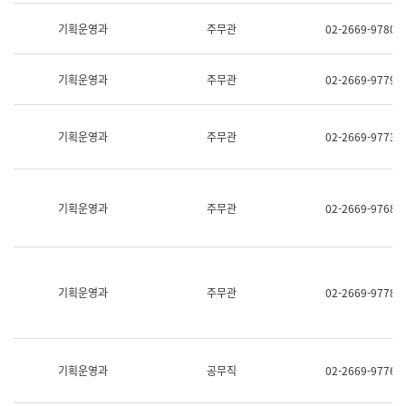
명,
교
직
기획운영과
주무관
02-2669-9780
육
위/
연
직
수
급,
과
기획운영과
주무관
02-2669-9779
전
어
화,
문
담
연
당
기획운영과
주무관
02-2669-9773
구
업
실
무)
어
문
연
기획운영과
주무관
02-2669-9768
구
과
어
문
연
구
기획운영과
주무관
02-2669-9778
과
(사
전
팀)
언
기획운영과
공무직
02-2669-9776
어
정