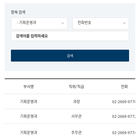
립
국
F
항목 검색
어
o
원
- 기획운영과
전화번호
r
조
m
직
도
국
어
원
원
장
기
획
연
수
부서명
직위/직급
전화
부
기
조
획
기획운영과
과장
02-2669-9770
직
운
및
영
업
과
기획운영과
사무관
02-2669-9772
무
공
소
공
개
언
기획운영과
주무관
02-2669-9774
(부
어
서
과