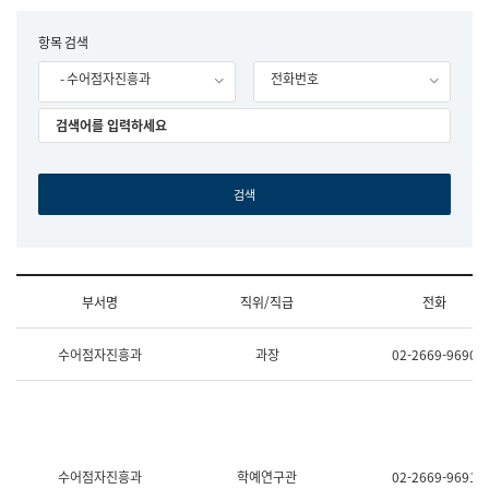
립
국
F
항목 검색
어
o
원
- 수어점자진흥과
전화번호
r
조
m
직
도
국
어
원
원
장
기
획
연
수
부서명
직위/직급
전화
부
기
조
획
수어점자진흥과
과장
02-2669-9690
직
운
및
영
업
과
무
공
소
공
개
언
(부
어
수어점자진흥과
학예연구관
02-2669-9691
서
과