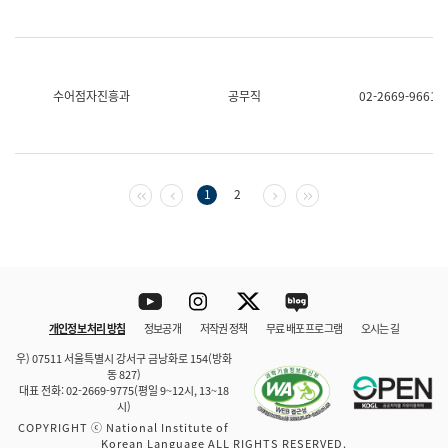
수어점자진흥과
공무직
02-2669-9661
첫 페이지
이전 페이지
다음 페이지
마지막 페이지
1
2
Youtube
Instagram
Twitter
blog
개인정보 처리 방침
정보공개
저작권 정책
무료 배포 프로그램
오시는 길
바로 가기
문체부와 소속기관
우) 07511 서울특별시 강서구 금낭화로 154(방화
동 827)
대표 전화: 02-2669-9775(평일 9~12시, 13~18
시)
COPYRIGHT ⓒ National Institute of
Korean Language ALL RIGHTS RESERVED.