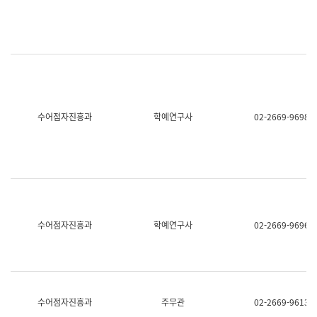
명,
교
직
육
위/
연
직
수
급,
과
전
어
화,
문
담
연
당
구
수어점자진흥과
학예연구사
02-2669-9698
업
실
무)
어
문
연
구
과
어
문
연
수어점자진흥과
학예연구사
02-2669-9696
구
과
(사
전
팀)
언
어
수어점자진흥과
주무관
02-2669-9613
정