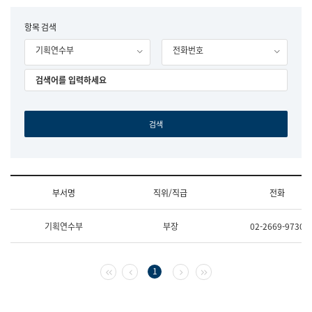
립
국
F
항목 검색
어
o
원
기획연수부
전화번호
r
조
m
직
도
국
어
원
원
장
기
획
연
수
부서명
직위/직급
전화
부
기
조
획
기획연수부
부장
02-2669-9730
직
운
및
영
업
과
무
공
첫 페이지
이전 페이지
다음 페이지
마지막 페이지
1
소
공
개
언
(부
어
서
과