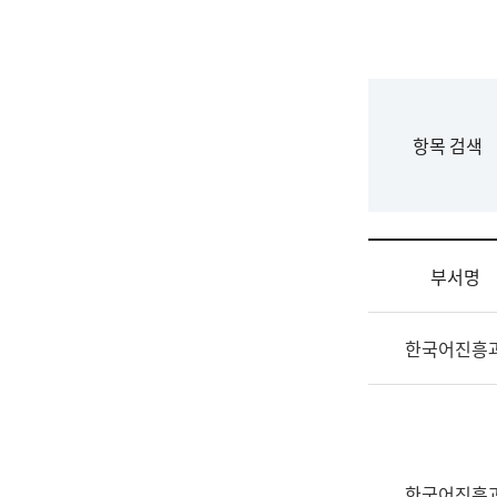
국
립
국
어
원
F
항목 검색
조
o
직
r
도
m
국
어
부서명
원
원
조
장
한국어진흥
직
기
및
획
업
연
무
수
소
부
개
기
한국어진흥