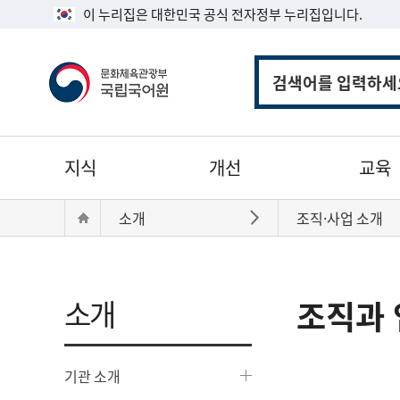
이 누리집은 대한민국 공식 전자정부 누리집입니다.
통
합
검
색
주
지식
개선
교육
메
뉴
현
Home
소개
조직·사업 소개
바로가기
재
위
치:
소개
조직과 
기관 소개