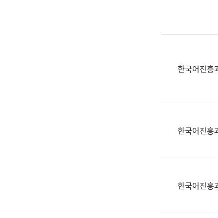
실
어
문
연
구
과
한국어진흥
어
문
연
구
과
한국어진흥
(사
전
팀)
언
어
한국어진흥
정
보
과