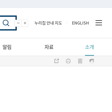
누리집 안내 지도
ENGLISH
전체 
축소
확대
알림
자료
소개
주소 복사
프린트
점자파일 내려받기
점자뷰어 보