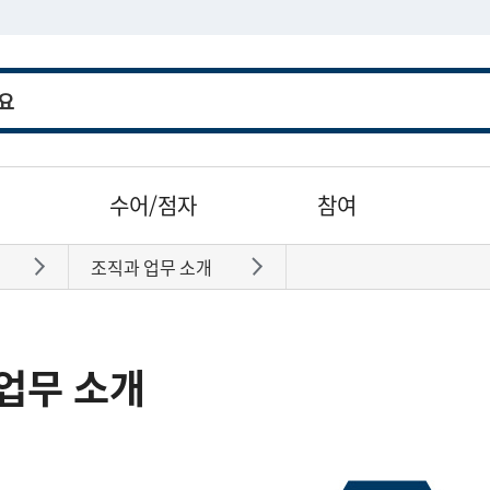
수어/점자
참여
조직과 업무 소개
바로가기
바로가기
업무 소개