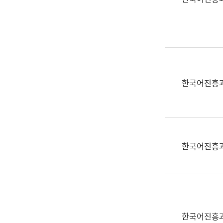
(부
획
서
운
명,
영
직
과
위/
공
직
공
급,
언
한국어진흥
전
어
화,
과
담
교
당
육
업
연
한국어진흥
무)
수
과
어
문
연
구
한국어진흥