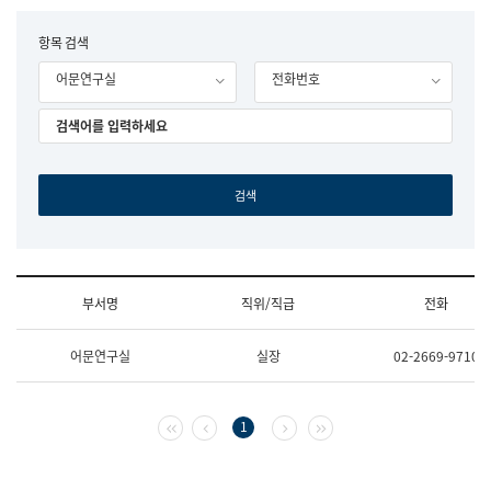
립
국
F
항목 검색
어
o
원
어문연구실
전화번호
r
조
m
직
도
국
어
원
원
장
기
획
연
수
부서명
직위/직급
전화
부
기
조
획
어문연구실
실장
02-2669-9710
직
운
및
영
업
과
무
공
첫 페이지
이전 페이지
다음 페이지
마지막 페이지
1
소
공
개
언
(부
어
서
과