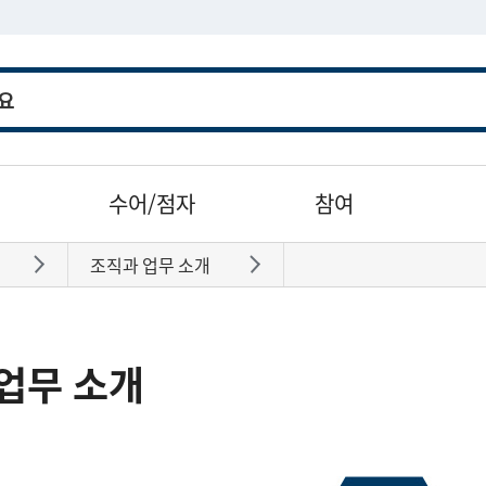
수어/점자
참여
조직과 업무 소개
바로가기
바로가기
업무 소개