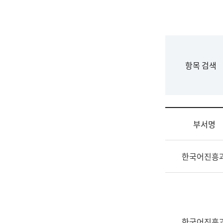
국
립
국
어
원
F
항목 검색
조
o
직
r
도
m
국
어
부서명
원
원
조
장
한국어진흥
직
기
및
획
업
연
무
수
소
부
개
기
한국어진흥