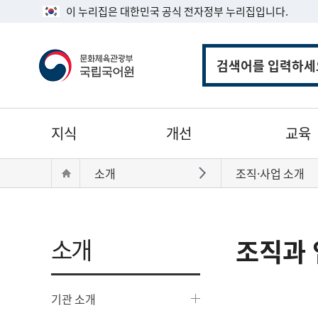
이 누리집은 대한민국 공식 전자정부 누리집입니다.
통
합
검
색
주
지식
개선
교육
메
뉴
현
Home
소개
조직·사업 소개
바로가기
재
위
치:
소개
조직과 
기관 소개