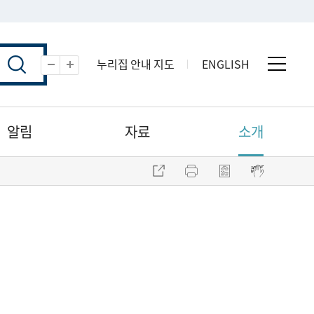
누리집 안내 지도
ENGLISH
전체 
축소
확대
알림
자료
소개
주소 복사
프린트
점자파일 내려받기
점자뷰어 보