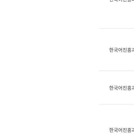
(부
획
서
운
명,
영
직
과
위/
공
직
공
급,
언
한국어진흥
전
어
화,
과
담
교
당
육
업
연
한국어진흥
무)
수
과
어
문
연
구
한국어진흥