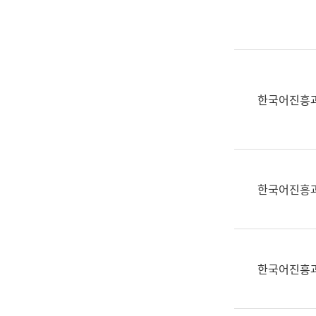
실
어
문
연
구
과
한국어진흥
어
문
연
구
과
한국어진흥
(사
전
팀)
언
어
한국어진흥
정
보
과