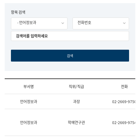
립
국
F
항목 검색
어
o
원
- 언어정보과
전화번호
r
조
m
직
도
국
어
원
원
장
기
획
연
수
부서명
직위/직급
전화
부
기
조
획
언어정보과
과장
02-2669-9750
직
운
및
영
업
과
무
공
언어정보과
학예연구관
02-2669-9754
소
공
개
언
(부
어
서
과