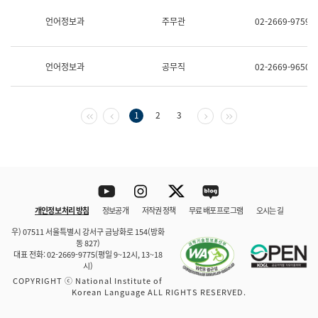
보
과
언어정보과
주무관
02-2669-9759
한
국
어
언어정보과
공무직
02-2669-9650
진
흥
과
수
첫 페이지
이전 페이지
다음 페이지
마지막 페이지
1
2
3
어
점
자
진
흥
과
Youtube
Instagram
Twitter
blog
개인정보 처리 방침
정보공개
저작권 정책
무료 배포 프로그램
오시는 길
바로 가기
문체부와 소속기관
우) 07511 서울특별시 강서구 금낭화로 154(방화
동 827)
대표 전화: 02-2669-9775(평일 9~12시, 13~18
시)
COPYRIGHT ⓒ National Institute of
Korean Language ALL RIGHTS RESERVED.