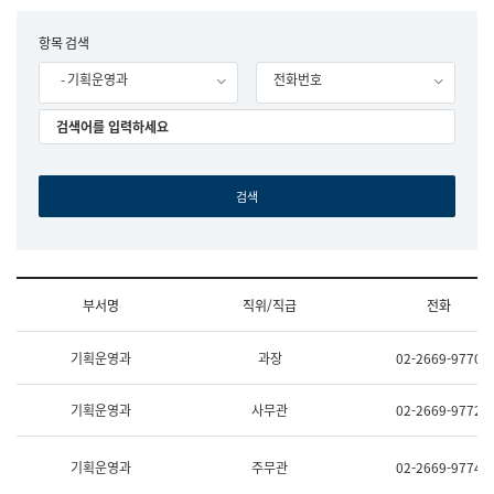
립
국
F
항목 검색
어
o
원
- 기획운영과
전화번호
r
조
m
직
도
국
어
원
원
장
기
획
연
수
부서명
직위/직급
전화
부
기
조
획
기획운영과
과장
02-2669-9770
직
운
및
영
업
과
기획운영과
사무관
02-2669-9772
무
공
소
공
개
언
기획운영과
주무관
02-2669-9774
(부
어
서
과