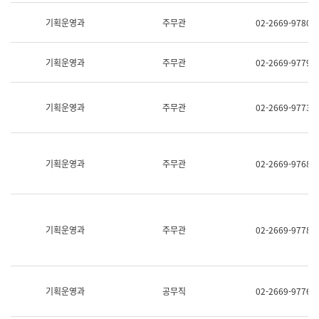
명,
교
직
기획운영과
주무관
02-2669-9780
육
위/
연
직
수
급,
과
기획운영과
주무관
02-2669-9779
전
어
화,
문
담
연
당
기획운영과
주무관
02-2669-9773
구
업
실
무)
어
문
연
기획운영과
주무관
02-2669-9768
구
과
어
문
연
구
기획운영과
주무관
02-2669-9778
과
(사
전
팀)
언
기획운영과
공무직
02-2669-9776
어
정