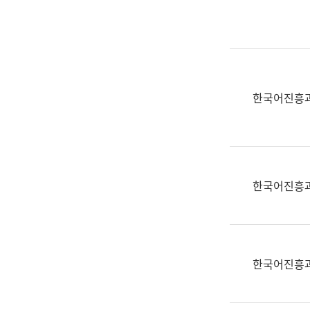
실
어
문
연
구
과
한국어진흥
어
문
연
구
과
한국어진흥
(사
전
팀)
언
어
한국어진흥
정
보
과