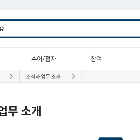
수어/점자
참여
조직과 업무 소개
바로가기
바로가기
업무 소개