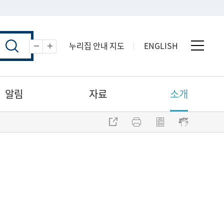
누리집 안내 지도
ENGLISH
전체 
축소
확대
알림
자료
소개
주소 복사
프린트
점자파일 내려받기
점자뷰어 보