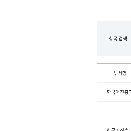
국
립
국
어
원
F
항목 검색
조
o
직
r
도
m
국
어
부서명
원
원
조
장
한국어진흥
직
기
및
획
업
연
무
수
소
부
개
기
한국어진흥