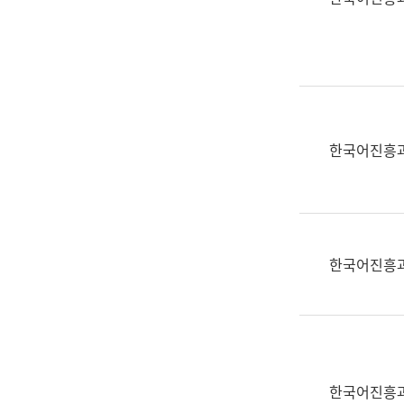
(부
획
서
운
명,
영
직
과
위/
공
직
공
급,
언
한국어진흥
전
어
화,
과
담
교
당
육
업
연
한국어진흥
무)
수
과
어
문
연
구
한국어진흥