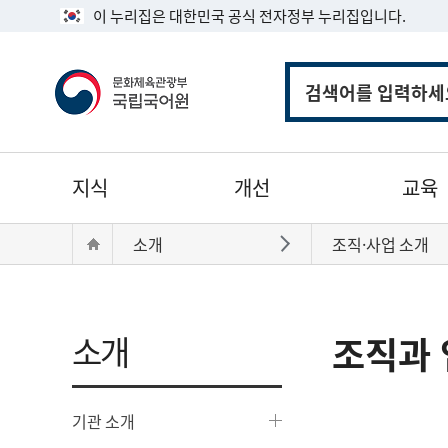
이 누리집은 대한민국 공식 전자정부 누리집입니다.
통
합
검
색
주
지식
개선
교육
메
뉴
현
Home
소개
조직·사업 소개
바로가기
재
위
치:
소개
조직과 
기관 소개