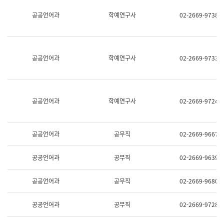
명,
교
공공언어과
학예연구사
02-2669-9738
직
육
위/
연
직
수
급,
과
전
어
공공언어과
학예연구사
02-2669-9733
화,
문
담
연
당
구
업
실
무)
어
공공언어과
학예연구사
02-2669-9724
문
연
구
과
공공언어과
공무직
02-2669-9667
어
문
연
공공언어과
공무직
02-2669-9639
구
과
(사
공공언어과
공무직
02-2669-9680
전
팀)
언
공공언어과
공무직
02-2669-9728
어
정