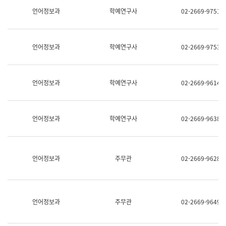
명,
교
언어정보과
학예연구사
02-2669-9751
직
육
위/
연
직
수
급,
과
언어정보과
학예연구사
02-2669-9753
전
어
화,
문
담
연
당
구
언어정보과
학예연구사
02-2669-9614
업
실
무)
어
문
연
언어정보과
학예연구사
02-2669-9638
구
과
어
문
연
언어정보과
주무관
02-2669-9628
구
과
(사
전
팀)
언어정보과
주무관
02-2669-9649
언
어
정