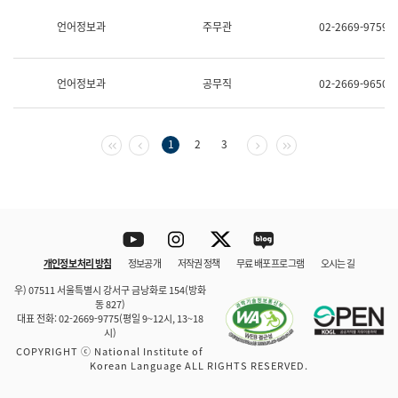
보
과
언어정보과
주무관
02-2669-9759
한
국
어
언어정보과
공무직
02-2669-9650
진
흥
과
수
첫 페이지
이전 페이지
다음 페이지
마지막 페이지
1
2
3
어
점
자
진
흥
과
Youtube
Instagram
Twitter
blog
개인정보 처리 방침
정보공개
저작권 정책
무료 배포 프로그램
오시는 길
바로 가기
문체부와 소속기관
우) 07511 서울특별시 강서구 금낭화로 154(방화
동 827)
대표 전화: 02-2669-9775(평일 9~12시, 13~18
시)
COPYRIGHT ⓒ National Institute of
Korean Language ALL RIGHTS RESERVED.