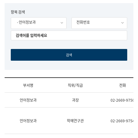
립
국
F
항목 검색
어
o
원
- 언어정보과
전화번호
r
조
m
직
도
국
어
원
원
장
기
획
연
수
부서명
직위/직급
전화
부
기
조
획
언어정보과
과장
02-2669-9750
직
운
및
영
업
과
무
공
언어정보과
학예연구관
02-2669-9754
소
공
개
언
(부
어
서
과