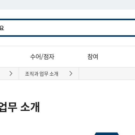
수어/점자
참여
조직과 업무 소개
바로가기
바로가기
업무 소개