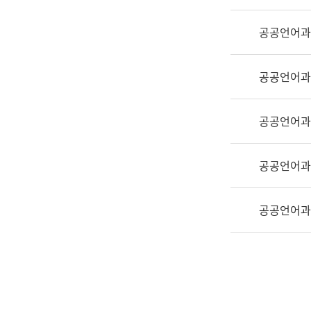
실
어
공공언어과
문
연
구
공공언어과
과
어
문
공공언어과
연
구
공공언어과
과
(사
전
공공언어과
팀)
언
어
정
보
과