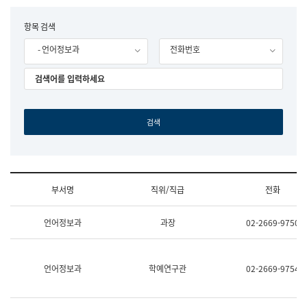
립
국
F
항목 검색
어
o
원
- 언어정보과
전화번호
r
조
m
직
도
국
어
원
원
장
기
획
연
수
부서명
직위/직급
전화
부
기
조
획
언어정보과
과장
02-2669-9750
직
운
및
영
업
과
무
공
언어정보과
학예연구관
02-2669-9754
소
공
개
언
(부
어
서
과