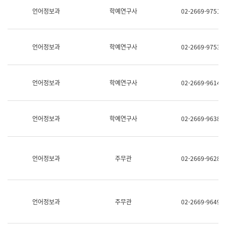
명,
교
언어정보과
학예연구사
02-2669-9751
직
육
위/
연
직
수
급,
과
언어정보과
학예연구사
02-2669-9753
전
어
화,
문
담
연
당
구
언어정보과
학예연구사
02-2669-9614
업
실
무)
어
문
연
언어정보과
학예연구사
02-2669-9638
구
과
어
문
연
언어정보과
주무관
02-2669-9628
구
과
(사
전
팀)
언어정보과
주무관
02-2669-9649
언
어
정