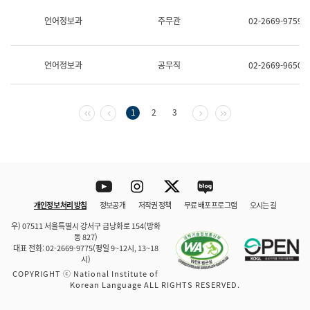
보
과
언어정보과
주무관
02-2669-9759
한
국
어
언어정보과
공무직
02-2669-9650
진
흥
과
수
첫 페이지
이전 페이지
다음 페이지
마지막 페이지
1
2
3
어
점
자
진
흥
과
Youtube
Instagram
Twitter
blog
개인정보 처리 방침
정보공개
저작권 정책
무료 배포 프로그램
오시는 길
바로 가기
문체부와 소속기관
우) 07511 서울특별시 강서구 금낭화로 154(방화
동 827)
대표 전화: 02-2669-9775(평일 9~12시, 13~18
시)
COPYRIGHT ⓒ National Institute of
Korean Language ALL RIGHTS RESERVED.