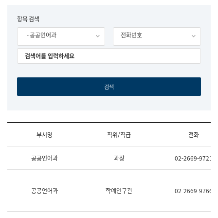
립
국
F
항목 검색
어
o
원
- 공공언어과
전화번호
r
조
m
직
도
국
어
원
원
장
기
획
연
수
부서명
직위/직급
전화
부
기
조
획
공공언어과
과장
02-2669-9721
직
운
및
영
업
과
무
공
공공언어과
학예연구관
02-2669-9766
소
공
개
언
(부
어
서
과