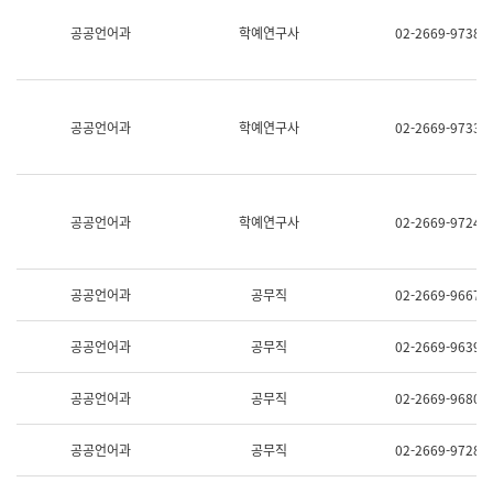
명,
교
공공언어과
학예연구사
02-2669-9738
직
육
위/
연
직
수
급,
과
전
어
공공언어과
학예연구사
02-2669-9733
화,
문
담
연
당
구
업
실
무)
어
공공언어과
학예연구사
02-2669-9724
문
연
구
과
공공언어과
공무직
02-2669-9667
어
문
연
공공언어과
공무직
02-2669-9639
구
과
(사
공공언어과
공무직
02-2669-9680
전
팀)
언
공공언어과
공무직
02-2669-9728
어
정